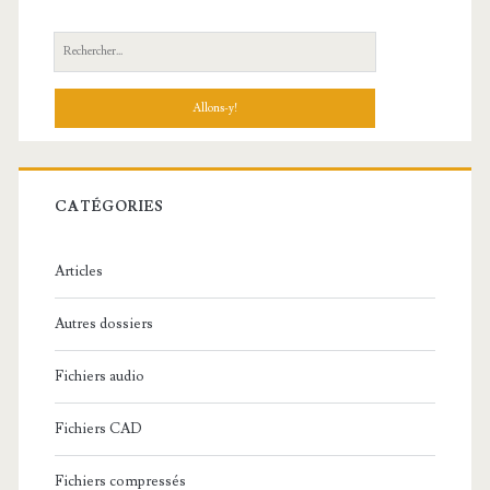
R
e
c
h
e
r
c
CATÉGORIES
h
e
Articles
:
Autres dossiers
Fichiers audio
Fichiers CAD
Fichiers compressés