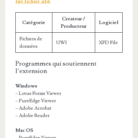
lire fichier .xfd
.
Createur /
Catégorie
Logiciel
Producteur
Fichiers de
UWI
XFD File
données
Programmes qui soutiennent
l’extension
Windows
– Lotus Forms Viewer
– PureEdge Viewer
– Adobe Acrobat
– Adobe Reader
Mac OS
– PureEdge Viewer