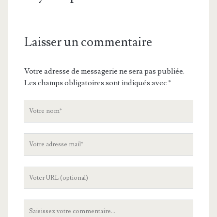
Laisser un commentaire
Votre adresse de messagerie ne sera pas publiée.
Les champs obligatoires sont indiqués avec
*
V
o
t
V
r
o
e
t
n
L
r
o
'
e
m
U
a
V
R
d