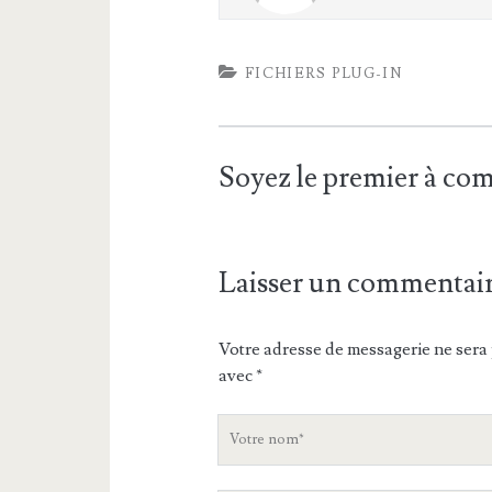
FICHIERS PLUG-IN
Soyez le premier à c
Laisser un commentai
Votre adresse de messagerie ne sera 
avec
*
V
o
t