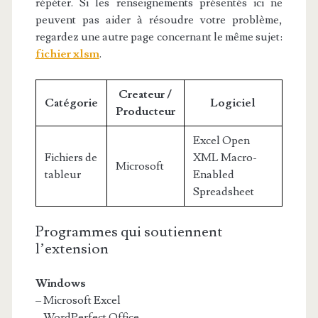
répéter. Si les renseignements présentés ici ne
peuvent pas aider à résoudre votre problème,
regardez une autre page concernant le même sujet:
fichier xlsm
.
Createur /
Catégorie
Logiciel
Producteur
Excel Open
Fichiers de
XML Macro-
Microsoft
tableur
Enabled
Spreadsheet
Programmes qui soutiennent
l’extension
Windows
– Microsoft Excel
– WordPerfect Office