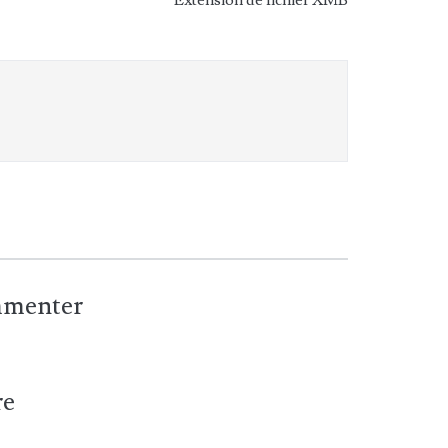
Extension de fichier XMB
ommenter
re