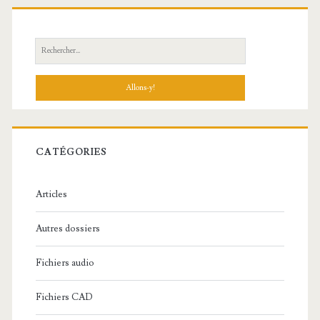
R
e
c
h
e
r
c
CATÉGORIES
h
e
Articles
:
Autres dossiers
Fichiers audio
Fichiers CAD