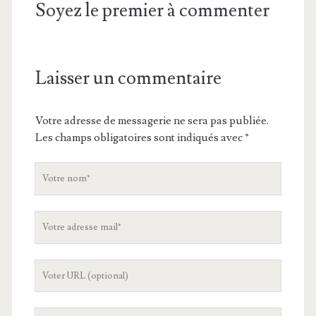
Soyez le premier à commenter
Laisser un commentaire
Votre adresse de messagerie ne sera pas publiée.
Les champs obligatoires sont indiqués avec
*
V
o
t
V
r
o
e
t
n
L
r
o
'
e
m
U
a