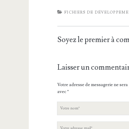
FICHIERS DE DÉVELOPPEM
Soyez le premier à c
Laisser un commentai
Votre adresse de messagerie ne sera 
avec
*
V
o
t
V
r