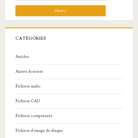
e
c
h
e
r
c
CATÉGORIES
h
e
Articles
:
Autres dossiers
Fichiers audio
Fichiers CAD
Fichiers compressés
Fichiers d'image de disque