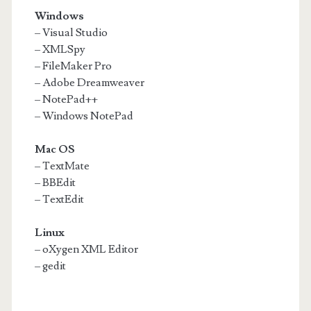
Windows
– Visual Studio
– XMLSpy
– FileMaker Pro
– Adobe Dreamweaver
– NotePad++
– Windows NotePad
Mac OS
– TextMate
– BBEdit
– TextEdit
Linux
– oXygen XML Editor
– gedit