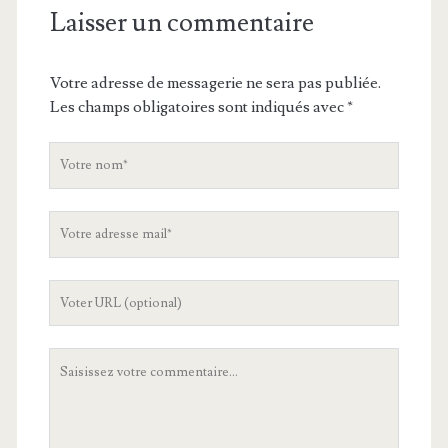
Laisser un commentaire
Votre adresse de messagerie ne sera pas publiée.
Les champs obligatoires sont indiqués avec
*
V
o
t
V
r
o
e
t
n
L
r
o
'
e
m
U
a
V
R
d
o
L
r
t
d
e
r
e
s