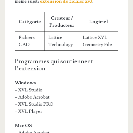
même sujet:
extension de fichier xv3
.
Createur /
Catégorie
Logiciel
Producteur
Fichiers
Lattice
Lattice XVL
CAD
Technology
Geometry File
Programmes qui soutiennent
l’extension
Windows
– XVL Studio
– Adobe Acrobat
– XVL Studio PRO
– XVL Player
Mac OS
– Adobe Acrobat