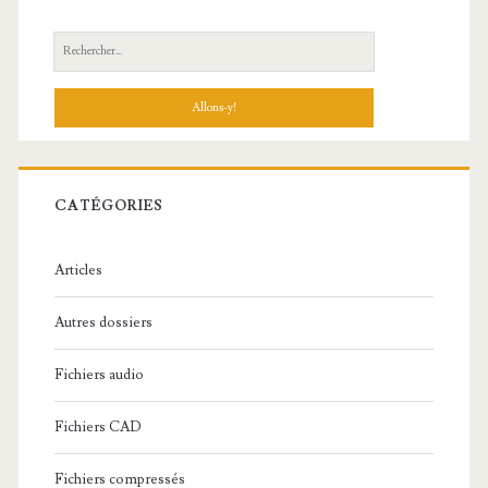
R
e
c
h
e
r
c
CATÉGORIES
h
e
Articles
:
Autres dossiers
Fichiers audio
Fichiers CAD
Fichiers compressés