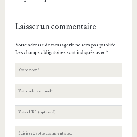
Laisser un commentaire
Votre adresse de messagerie ne sera pas publiée.
Les champs obligatoires sont indiqués avec
*
V
o
t
V
r
o
e
t
n
L
r
o
'
e
m
U
a
V
R
d