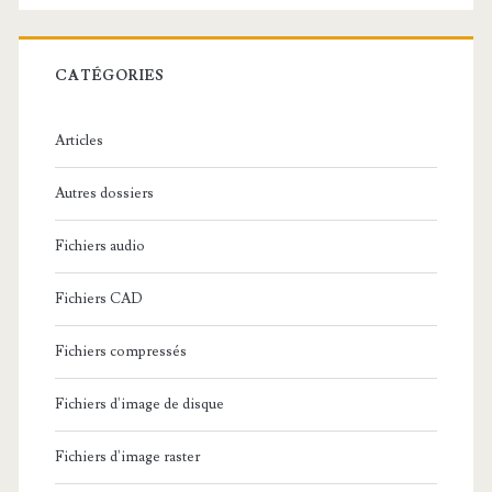
e
r
c
CATÉGORIES
h
e
Articles
:
Autres dossiers
Fichiers audio
Fichiers CAD
Fichiers compressés
Fichiers d'image de disque
Fichiers d'image raster