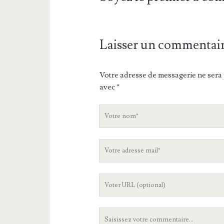
Laisser un commentai
Votre adresse de messagerie ne sera 
avec
*
V
o
t
V
r
o
e
t
n
L
r
o
'
e
m
U
a
V
R
d