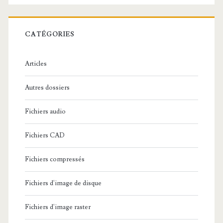
e
r
c
CATÉGORIES
h
e
Articles
:
Autres dossiers
Fichiers audio
Fichiers CAD
Fichiers compressés
Fichiers d'image de disque
Fichiers d'image raster