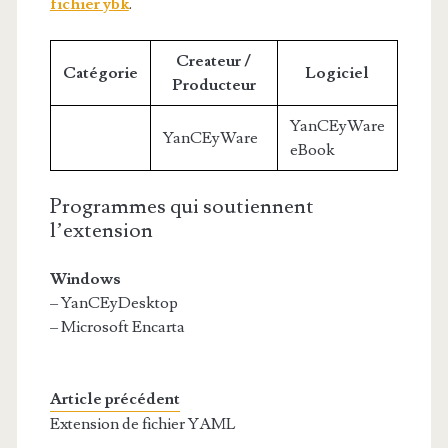
fichier ybk
.
Createur /
Catégorie
Logiciel
Producteur
YanCEyWare
YanCEyWare
eBook
Programmes qui soutiennent
l’extension
Windows
– YanCEyDesktop
– Microsoft Encarta
Article précédent
Extension de fichier YAML