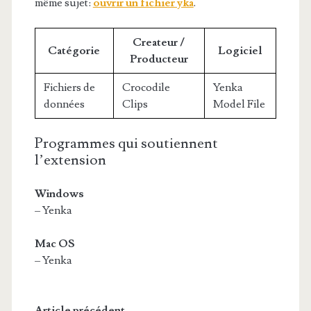
même sujet:
ouvrir un fichier yka
.
Createur /
Catégorie
Logiciel
Producteur
Fichiers de
Crocodile
Yenka
données
Clips
Model File
Programmes qui soutiennent
l’extension
Windows
– Yenka
Mac OS
– Yenka
Article précédent