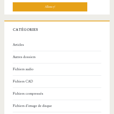
c
h
e
r
c
CATÉGORIES
h
e
Articles
:
Autres dossiers
Fichiers audio
Fichiers CAD
Fichiers compressés
Fichiers d'image de disque