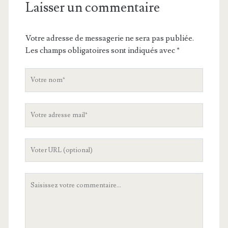
Laisser un commentaire
Votre adresse de messagerie ne sera pas publiée.
Les champs obligatoires sont indiqués avec
*
V
o
t
V
r
o
e
t
n
L
r
o
'
e
m
U
a
V
R
d
o
L
r
t
d
e
r
e
s