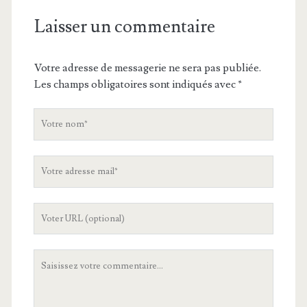
Laisser un commentaire
Votre adresse de messagerie ne sera pas publiée.
Les champs obligatoires sont indiqués avec
*
V
o
t
V
r
o
e
t
n
L
r
o
'
e
m
U
a
V
R
d
o
L
r
t
d
e