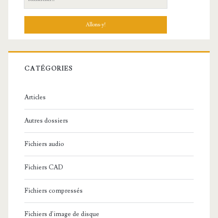
e
c
h
e
r
c
CATÉGORIES
h
e
Articles
:
Autres dossiers
Fichiers audio
Fichiers CAD
Fichiers compressés
Fichiers d'image de disque