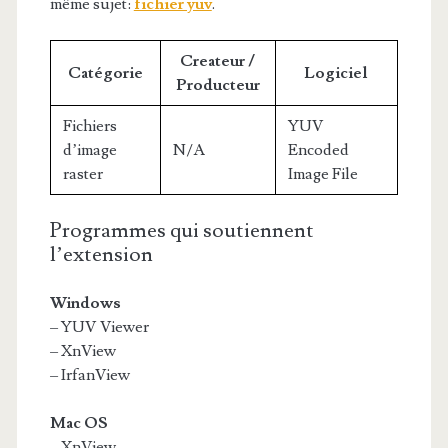
même sujet:
fichier yuv
.
Createur /
Catégorie
Logiciel
Producteur
Fichiers
YUV
d’image
N/A
Encoded
raster
Image File
Programmes qui soutiennent
l’extension
Windows
– YUV Viewer
– XnView
– IrfanView
Mac OS
– XnView