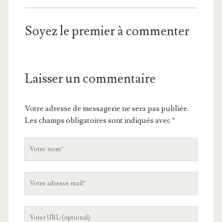
Soyez le premier à commenter
Laisser un commentaire
Votre adresse de messagerie ne sera pas publiée.
Les champs obligatoires sont indiqués avec
*
V
o
t
V
r
o
e
t
n
L
r
o