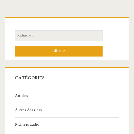
R
e
c
h
e
r
c
CATÉGORIES
h
e
Articles
:
Autres dossiers
Fichiers audio