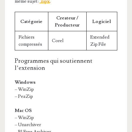
même sujet:
.zipx
.
Createur /
Catégorie
Logiciel
Producteur
Fichiers
Extended
Corel
compressés
Zip File
Programmes qui soutiennent
l’extension
Windows
– WinZip
– PeaZip
Mac OS
– WinZip
– Unarchiver
– B1 Free Archiver