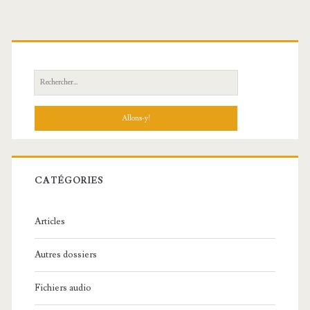
R
e
c
h
e
r
c
CATÉGORIES
h
e
Articles
:
Autres dossiers
Fichiers audio