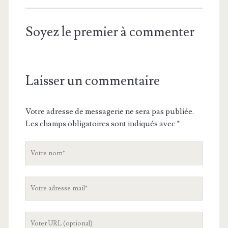
Soyez le premier à commenter
Laisser un commentaire
Votre adresse de messagerie ne sera pas publiée.
Les champs obligatoires sont indiqués avec
*
V
o
t
V
r
o
e
t
n
L
r
o