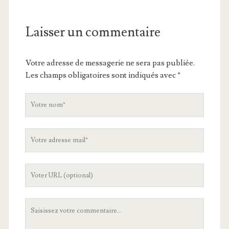
Laisser un commentaire
Votre adresse de messagerie ne sera pas publiée.
Les champs obligatoires sont indiqués avec
*
V
o
t
V
r
o
e
t
n
L
r
o
'
e
m
U
a
V
R
d
o
L
r