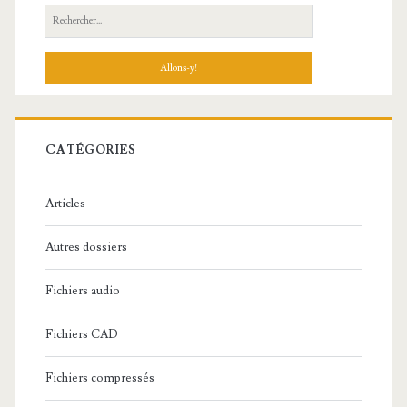
R
e
c
h
e
r
c
CATÉGORIES
h
e
Articles
:
Autres dossiers
Fichiers audio
Fichiers CAD
Fichiers compressés