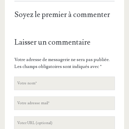
Soyez le premier à commenter
Laisser un commentaire
Votre adresse de messagerie ne sera pas publiée.
Les champs obligatoires sont indiqués avec
*
V
o
t
V
r
o
e
t
n
L
r
o
'
e
m