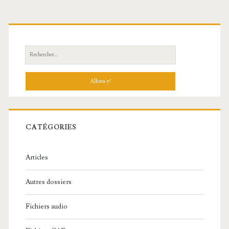
R
e
c
h
e
r
c
CATÉGORIES
h
e
Articles
:
Autres dossiers
Fichiers audio