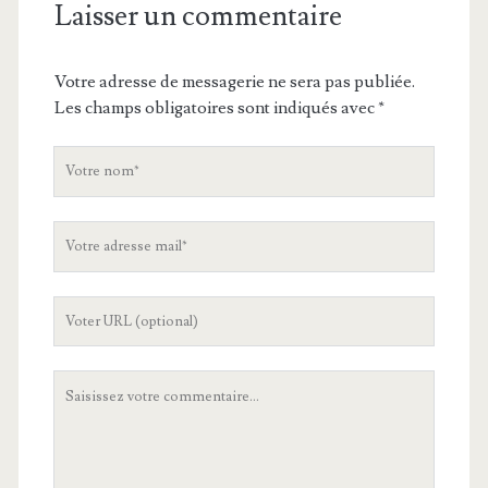
Laisser un commentaire
Votre adresse de messagerie ne sera pas publiée.
Les champs obligatoires sont indiqués avec
*
V
o
t
V
r
o
e
t
n
L
r
o
'
e
m
U
a
V
R
d
o
L
r
t
d
e
r
e
s