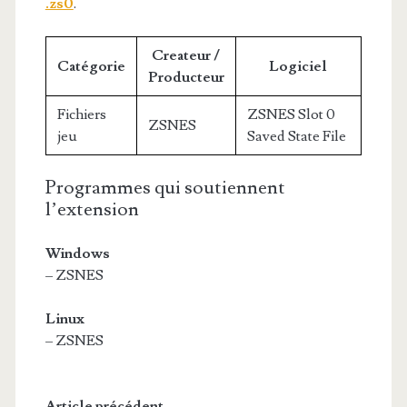
.zs0
.
Createur /
Catégorie
Logiciel
Producteur
Fichiers
ZSNES Slot 0
ZSNES
jeu
Saved State File
Programmes qui soutiennent
l’extension
Windows
– ZSNES
Linux
– ZSNES
Article précédent