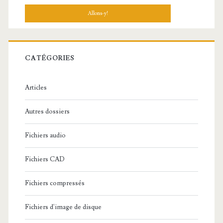
c
h
e
r
c
CATÉGORIES
h
e
Articles
:
Autres dossiers
Fichiers audio
Fichiers CAD
Fichiers compressés
Fichiers d'image de disque