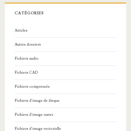
r
c
CATÉGORIES
h
e
Articles
:
Autres dossiers
Fichiers audio
Fichiers CAD
Fichiers compressés
Fichiers d'image de disque
Fichiers d'image raster
Fichiers d'image vectorielle