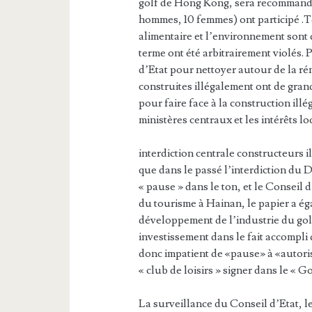
golf de Hong Kong, sera recommandé 
hommes, 10 femmes) ont participé .To
alimentaire et l’environnement sont 
terme ont été arbitrairement violés.
d’Etat pour nettoyer autour de la ré
construites illégalement ont de gran
pour faire face à la construction illé
ministères centraux et les intérêts l
interdiction centrale constructeurs 
que dans le passé l’interdiction du 
« pause » dans le ton, et le Consei
du tourisme à Hainan, le papier a é
développement de l’industrie du golf
investissement dans le fait accompli 
donc impatient de «pause» à «autorise
« club de loisirs » signer dans le « G
La surveillance du Conseil d’Etat, l