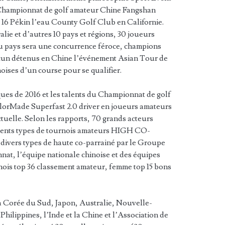
 Championnat de golf amateur Chine Fangshan
 16 Pékin l’eau County Golf Club en Californie.
ralie et d’autres 10 pays et régions, 30 joueurs
du pays sera une concurrence féroce, champions
acun détenus en Chine l’événement Asian Tour de
oises d’un course pour se qualifier.
ues de 2016 et les talents du Championnat de golf
ylorMade Superfast 2.0 driver en joueurs amateurs
tuelle. Selon les rapports, 70 grands acteurs
érents types de tournois amateurs HIGH CO-
s divers types de haute co-parrainé par le Groupe
nat, l’équipe nationale chinoise et des équipes
inois top 36 classement amateur, femme top 15 bons
a Corée du Sud, Japon, Australie, Nouvelle-
hilippines, l’Inde et la Chine et l’Association de