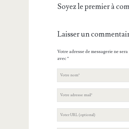
Soyez le premier à c
Laisser un commentai
Votre adresse de messagerie ne sera 
avec
*
V
o
t
V
r
o
e
t
n
L
r
o
'
e
m
U
a