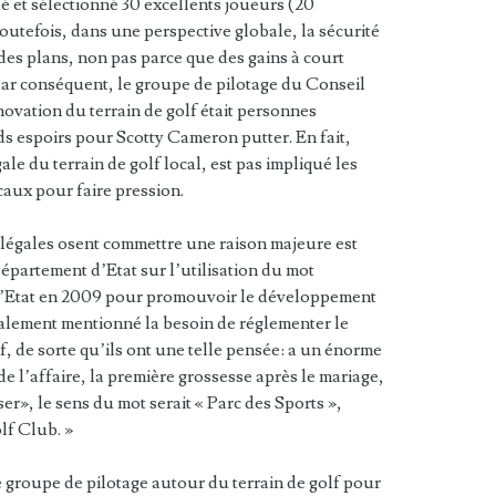
et sélectionné 30 excellents joueurs (20
utefois, dans une perspective globale, la sécurité
des plans, non pas parce que des gains à court
 Par conséquent, le groupe de pilotage du Conseil
novation du terrain de golf était personnes
ds espoirs pour Scotty Cameron putter. En fait,
gale du terrain de golf local, est pas impliqué les
ocaux pour faire pression.
illégales osent commettre une raison majeure est
Département d’Etat sur l’utilisation du mot
l d’Etat en 2009 pour promouvoir le développement
galement mentionné la besoin de réglementer le
, de sorte qu’ils ont une telle pensée: a un énorme
de l’affaire, la première grossesse après le mariage,
r», le sens du mot serait « Parc des Sports »,
olf Club. »
e groupe de pilotage autour du terrain de golf pour