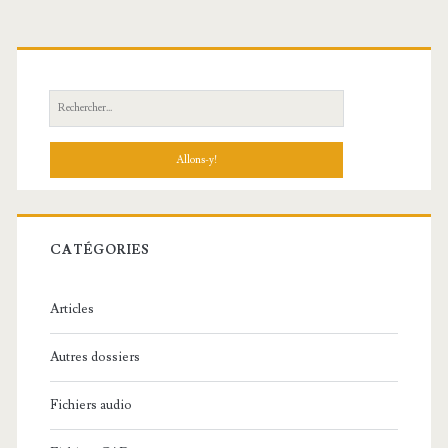
R
e
c
h
e
r
c
CATÉGORIES
h
e
Articles
:
Autres dossiers
Fichiers audio