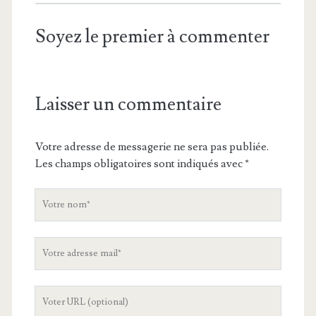
Soyez le premier à commenter
Laisser un commentaire
Votre adresse de messagerie ne sera pas publiée.
Les champs obligatoires sont indiqués avec
*
V
o
t
V
r
o
e
t
n
L
r
o
'
e