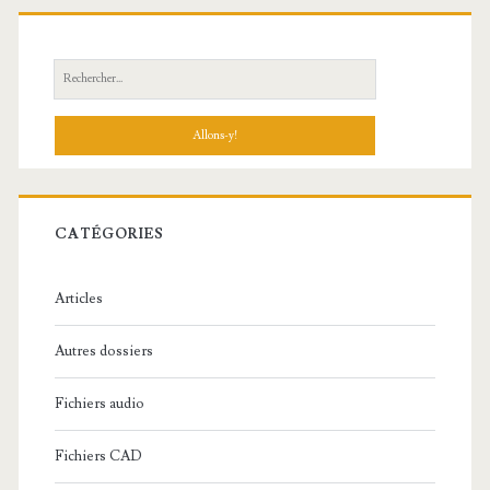
R
e
c
h
e
r
c
CATÉGORIES
h
e
Articles
:
Autres dossiers
Fichiers audio
Fichiers CAD