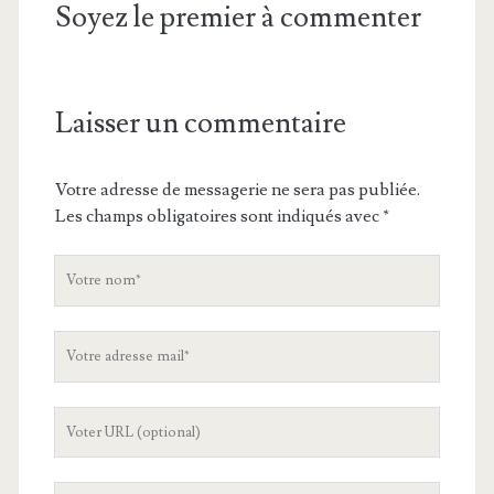
Soyez le premier à commenter
Laisser un commentaire
Votre adresse de messagerie ne sera pas publiée.
Les champs obligatoires sont indiqués avec
*
V
o
t
V
r
o
e
t
n
L
r
o
'
e
m
U
a