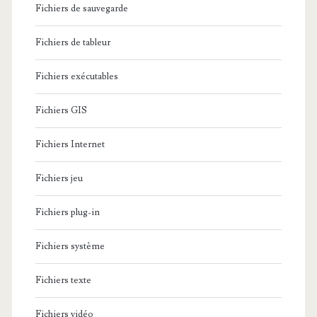
ê
e
Fichiers de sauvegarde
m
n
Fichiers de tableur
e
c
f
Fichiers exécutables
o
i
u
Fichiers GIS
n
r
Fichiers Internet
l
a
Fichiers jeu
n
Fichiers plug-in
d
Fichiers système
a
i
Fichiers texte
s
Fichiers vidéo