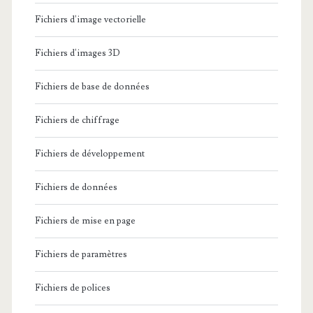
s
m
e
Fichiers d'image vectorielle
t
a
s
Fichiers d'images 3D
r
s
a
Fichiers de base de données
e
t
d
Fichiers de chiffrage
i
e
Fichiers de développement
v
r
e
Fichiers de données
e
s
t
Fichiers de mise en page
u
o
Fichiers de paramètres
p
u
r
Fichiers de polices
r