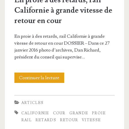
En proie à des retards, rail
f
Californie à grande vitesse de
e
retour en cour
r
m
En proie à des retards, rail Californie à grande
vitesse de retour en cour DOSSIER – Dans ce 27
e
janvier 2016 photo d’archives, Dan Richard,
p
président du conseil qui supervise…
o
r
Continuer la lecture
E
t
n
e
p
ARTICLES
s
r
CALIFORNIE
COUR
GRANDE
PROIE
u
o
RAIL
RETARDS
RETOUR
VITESSE