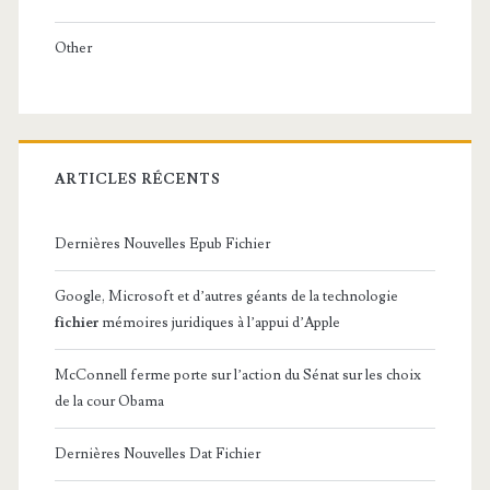
e
Other
d
e
r
e
ARTICLES RÉCENTS
t
Dernières Nouvelles Epub Fichier
a
r
Google, Microsoft et d’autres géants de la technologie
fichier
mémoires juridiques à l’appui d’Apple
d
e
McConnell ferme porte sur l’action du Sénat sur les choix
de la cour Obama
r
M
Dernières Nouvelles Dat Fichier