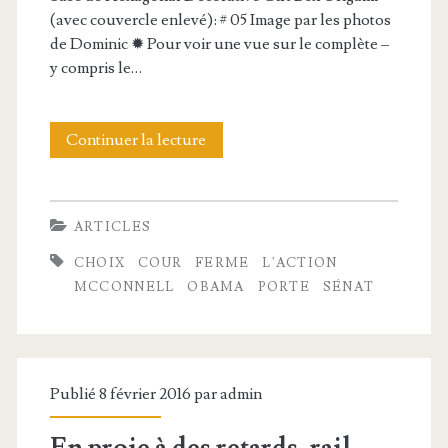
(avec couvercle enlevé): # 05 Image par les photos
de Dominic ✹ Pour voir une vue sur le complète –
y compris le…
Continuer la lecture
M
c
C
ARTICLES
o
CHOIX
COUR
FERME
L'ACTION
n
MCCONNELL
OBAMA
PORTE
SÉNAT
n
e
l
Publié 8 février 2016 par
admin
l