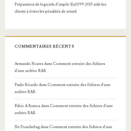
a
Préparation de logiciels d’impôt: Ez1099 2015 aide les
w
clients à éviter les pénalités de retard
s
o
n
COMMENTAIRES RÉCENTS
…
Armando Soares
dans
Comment extraire des fichiers
d’une archive RAR
Paulo Ricardo
dans
Comment extraire des fichiers d’une
archive RAR
Fabio A Ramos
dans
Comment extraire des fichiers d’une
archive RAR
Sir Douchebag
dans
Comment extraire des fichiers d’une