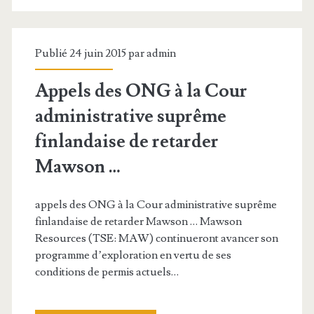
r
i
l
e
’
à
Publié 24 juin 2015 par
admin
a
d
Appels des ONG à la Cour
c
e
administrative suprême
t
s
finlandaise de retarder
i
r
Mawson
…
o
e
n
t
appels des ONG à la Cour administrative suprême
finlandaise de retarder Mawson … Mawson
d
a
Resources (TSE: MAW) continueront avancer son
u
r
programme d’exploration en vertu de ses
conditions de permis actuels…
S
d
é
s