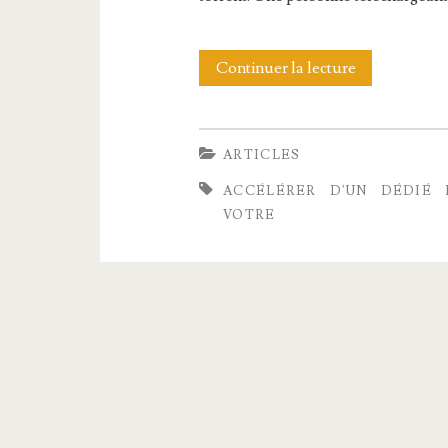
Continuer la lecture
U
t
i
ARTICLES
l
ACCÉLÉRER
D'UN
DÉDIÉ
i
VOTRE
t
é
d
’
u
n