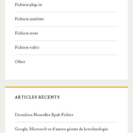
e
Fichiers plug-in
s
Fichiers système
c
l
Fichiers texte
i
Fichiers vidéo
e
Other
n
t
s
à
ARTICLES RÉCENTS
é
Dernières Nouvelles Epub Fichier
v
i
Google, Microsoft et d’autres géants de la technologie