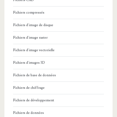
l
Fichiers CAD
s
Fichiers compressés
d
Fichiers d'image de disque
’
i
Fichiers d'image raster
m
Fichiers d'image vectorielle
p
Fichiers d'images 3D
ô
t
Fichiers de base de données
:
Fichiers de chiffrage
E
Fichiers de développement
z
1
Fichiers de données