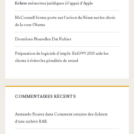
fichier
mémoires juridiques à l’appui d’Apple
t
e
McConnell ferme porte sur l’action du Sénat sur les choix
de la cour Obama
r
l
Dernières Nouvelles Dat Fichier
e
Préparation de logiciels d’impôt: Ez1099 2015 aide les
s
clients à éviter les pénalités de retard
p
é
n
COMMENTAIRES RÉCENTS
a
l
Armando Soares
dans
Comment extraire des fichiers
d’une archive RAR
i