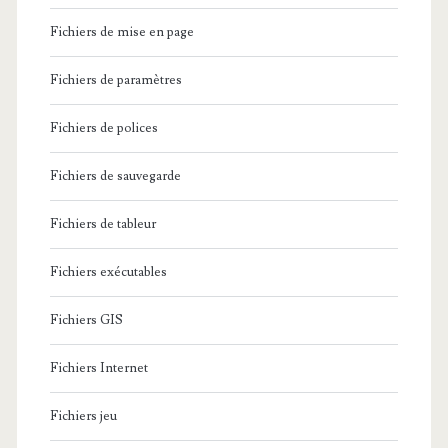
0
Fichiers de mise en page
9
Fichiers de paramètres
9
2
Fichiers de polices
0
Fichiers de sauvegarde
1
Fichiers de tableur
5
a
Fichiers exécutables
i
Fichiers GIS
d
Fichiers Internet
e
l
Fichiers jeu