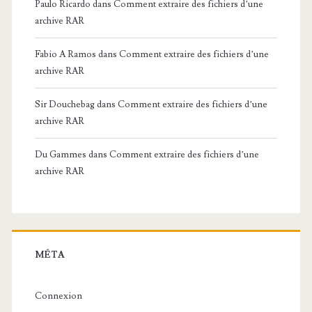
t
Paulo Ricardo
dans
Comment extraire des fichiers d’une
archive RAR
é
s
Fabio A Ramos
dans
Comment extraire des fichiers d’une
archive RAR
d
e
Sir Douchebag
dans
Comment extraire des fichiers d’une
archive RAR
r
e
Du Gammes
dans
Comment extraire des fichiers d’une
archive RAR
t
a
r
d
MÉTA
Connexion