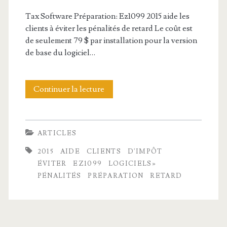
Tax Software Préparation: Ez1099 2015 aide les
clients à éviter les pénalités de retard Le coût est
de seulement 79 $ par installation pour la version
de base du logiciel…
Continuer la lecture
P
r
é
ARTICLES
p
2015
AIDE
CLIENTS
D'IMPÔT
a
ÉVITER
EZ1099
LOGICIELS»
PÉNALITÉS
PRÉPARATION
RETARD
r
a
t