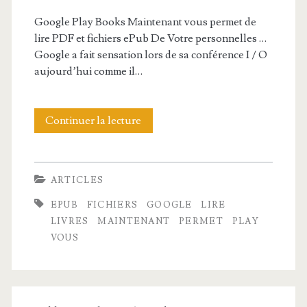
Google Play Books Maintenant vous permet de
lire PDF et fichiers ePub De Votre personnelles …
Google a fait sensation lors de sa conférence I / O
aujourd’hui comme il…
Continuer la lecture
G
o
o
ARTICLES
g
EPUB
FICHIERS
GOOGLE
LIRE
l
LIVRES
MAINTENANT
PERMET
PLAY
VOUS
e
P
l