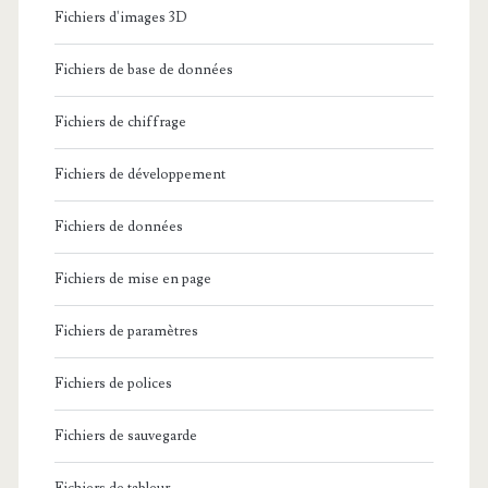
i
Fichiers d'images 3D
b
e
D
Fichiers de base de données
r
e
Fichiers de chiffrage
s
V
.
Fichiers de développement
o
D
t
Fichiers de données
A
r
Fichiers de mise en page
T
e
d
Fichiers de paramètres
p
a
e
Fichiers de polices
n
r
Fichiers de sauvegarde
s
s