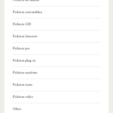
W
Fichiers de tableur
o
i
n
Fichiers exécutables
n
n
Fichiers GIS
d
e
o
Fichiers Internet
l
w
l
Fichiers jeu
s
e
Fichiers plug-in
s
Fichiers système
…
Fichiers texte
Fichiers vidéo
Other