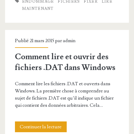
t
ENDOMMAGÉ
FICHIERS
FIXER
LIRE
r
MAINTENANT
e
f
n
i
a
c
Publié 21 mars 2015 par
admin
n
h
t
Comment lire et ouvrir des
i
v
fichiers .DAT dans Windows
e
o
r
Comment lire les fichiers .DAT et ouverts dans
u
Windows. La première chose à comprendre au
s
s
sujet de fichiers .DAT est qu’il indique un fichier
J
qui contient des données arbitraires. Cela…
p
P
e
G
Continuer la lecture
C
r