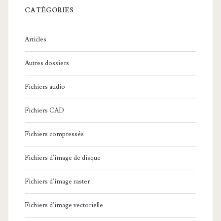
e
c
CATÉGORIES
e
u
t
h
m
e
v
f
Articles
:
a
r
i
Autres dossiers
i
i
c
n
r
Fichiers audio
h
t
d
i
Fichiers CAD
e
e
e
Fichiers compressés
n
s
r
a
f
Fichiers d'image de disque
s
n
i
e
Fichiers d'image raster
t
c
P
Fichiers d'image vectorielle
!
h
u