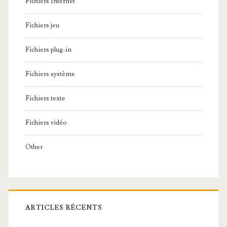
o
Fichiers Internet
u
Fichiers jeu
r
Fichiers plug-in
d
u
Fichiers système
M
Fichiers texte
o
Fichiers vidéo
n
d
Other
e
ARTICLES RÉCENTS