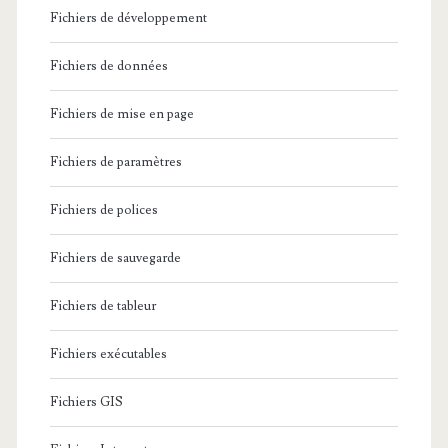
t
Fichiers de développement
c
é
u
Fichiers de données
o
e
Fichiers de mise en page
p
i
a
Fichiers de paramètres
l
t
Fichiers de polices
h
Fichiers de sauvegarde
i
e
Fichiers de tableur
A
Fichiers exécutables
u
Fichiers GIS
t