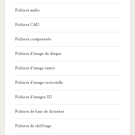
s
s
Fichiers audio
p
i
e
Fichiers CAD
o
c
Fichiers compressés
n
t
n
Fichiers d'image de disque
e
e
u
Fichiers d'image raster
l
r
Fichiers d'image vectorielle
l
s
e
Fichiers d'images 3D
d
s
’
Fichiers de base de données
O
a
Fichiers de chiffrage
s
c