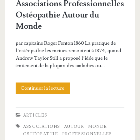
o
Associations Professionnelles
n
Ostéopathie Autour du
s
Monde
p
par capitaine Roger Fenton 1860 La pratique de
r
l’ostéopathie les racines remontent à 1874, quand
o
Andrew Taylor Still a proposé l’idée que le
traitement de la plupart des maladies ou…
f
e
Continuer la lecture
A
s
s
s
s
i
ARTICLES
o
o
ASSOCIATIONS
AUTOUR
MONDE
c
OSTÉOPATHIE
PROFESSIONNELLES
n