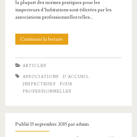
la plupart des normes pratiques pour les
inspecteurs d’habitations sont édictées par les
associations professionnelles telles…
Continuer la lecture
A
s
s
ARTICLES
o
ASSOCIATIONS
D'ACCUEIL
c
INSPECTEURS
POUR
PROFESSIONNELLES
i
a
t
Publié 15 septembre 2015 par
admin
i