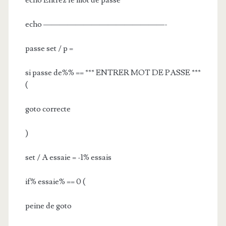
echo Entrez le mot de passe
echo ———————————————-
passe set / p =
si passe de%% == *** ENTRER MOT DE PASSE ***
(
goto correcte
)
set / A essaie = -1% essais
if% essaie% == 0 (
peine de goto