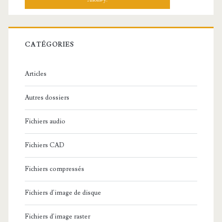
h
e
r
c
CATÉGORIES
h
e
Articles
:
Autres dossiers
Fichiers audio
Fichiers CAD
Fichiers compressés
Fichiers d'image de disque
Fichiers d'image raster