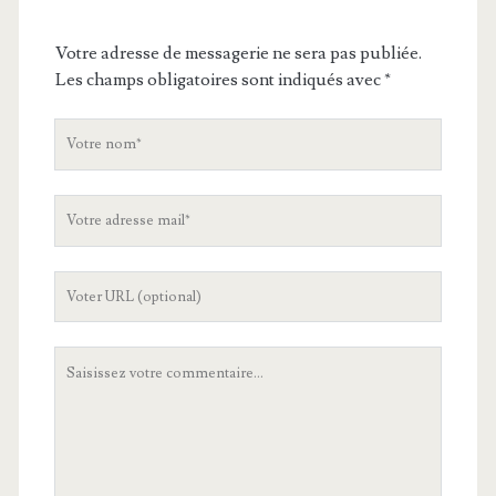
Votre adresse de messagerie ne sera pas publiée.
Les champs obligatoires sont indiqués avec
*
V
o
t
V
r
o
e
t
n
L
r
o
'
e
m
U
a
V
R
d
o
L
r
t
d
e
r
e
s
e
v
s
c