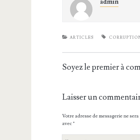
admin
ARTICLES
CORRUPTIO
Soyez le premier à c
Laisser un commentai
Votre adresse de messagerie ne sera 
avec
*
V