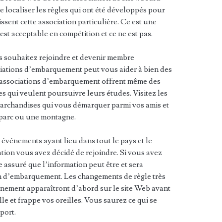
e localiser les règles qui ont été développés pour
issent cette association particulière. Ce est une
st acceptable en compétition et ce ne est pas.
s souhaitez rejoindre et devenir membre
ociations d’embarquement peut vous aider à bien des
s associations d’embarquement offrent même des
 qui veulent poursuivre leurs études. Visitez les
archandises qui vous démarquer parmi vos amis et
un parc ou une montagne.
 événements ayant lieu dans tout le pays et le
tion vous avez décidé de rejoindre. Si vous avez
 assuré que l’information peut être et sera
ion d’embarquement. Les changements de règle très
énement apparaîtront d’abord sur le site Web avant
lle et frappe vos oreilles. Vous saurez ce qui se
port.