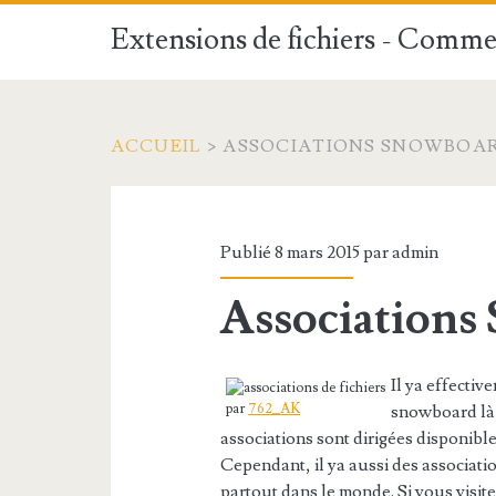
Extensions de fichiers - Commen
ACCUEIL
>
ASSOCIATIONS SNOWBOA
Publié 8 mars 2015 par
admin
Associations
Il ya effecti
par
762_AK
snowboard là-
associations sont dirigées disponibl
Cependant, il ya aussi des associati
partout dans le monde. Si vous visit