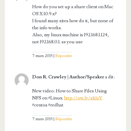
How do you set up a share client on Mac
OS X 10.9.x?
I found many sites how do it, but none of
the info works.
Also, my linux machine is 192.168.1.124,
not 192.168.0.1. as you use
7 mars 2015
Répondre
Don R. Crawley | Author/Speaker
a dit:
New video: How to Share Files Using
NFS on #Linux.
http://ow.ly/zkIoY
#centos #redhat
7 mars 2015
Répondre