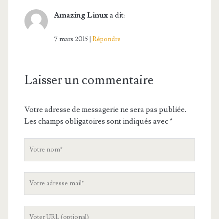
Amazing Linux
a dit:
7 mars 2015
Répondre
Laisser un commentaire
Votre adresse de messagerie ne sera pas publiée.
Les champs obligatoires sont indiqués avec
*
V
o
t
V
r
o
e
t
n
L
r
o