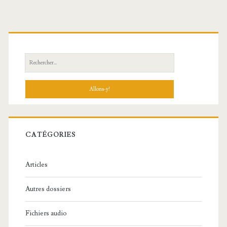
R
e
c
h
e
r
c
CATÉGORIES
h
e
Articles
:
Autres dossiers
Fichiers audio