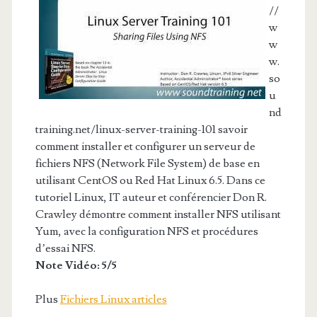
//
w
w
w.
so
u
nd
training.net/linux-server-training-101 savoir
comment installer et configurer un serveur de
fichiers NFS (Network File System) de base en
utilisant CentOS ou Red Hat Linux 6.5. Dans ce
tutoriel Linux, IT auteur et conférencier Don R.
Crawley démontre comment installer NFS utilisant
Yum, avec la configuration NFS et procédures
d’essai NFS.
Note Vidéo: 5/5
Plus
Fichiers Linux articles