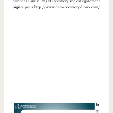
données Linux Ext3 Et Recovery.she est également
pigiste pour http://www.data-recovery-linux.com/
ht
tp: