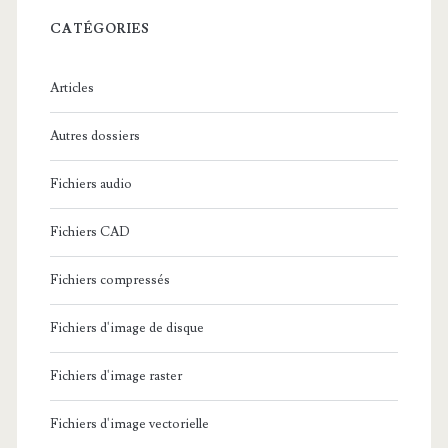
r
c
CATÉGORIES
h
e
Articles
:
Autres dossiers
Fichiers audio
Fichiers CAD
Fichiers compressés
Fichiers d'image de disque
Fichiers d'image raster
Fichiers d'image vectorielle