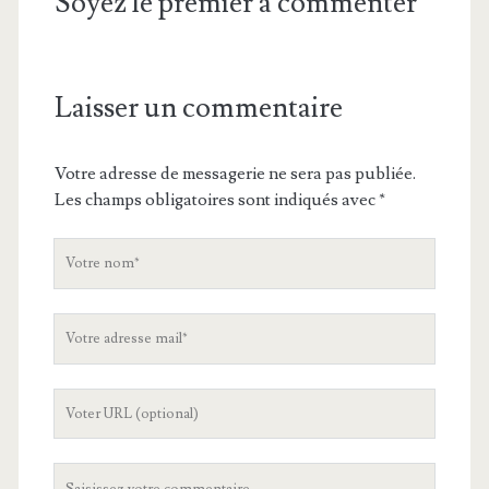
Soyez le premier à commenter
Laisser un commentaire
Votre adresse de messagerie ne sera pas publiée.
Les champs obligatoires sont indiqués avec
*
V
o
t
V
r
o
e
t
n
L
r
o
'
e
m
U
a
V
R
d