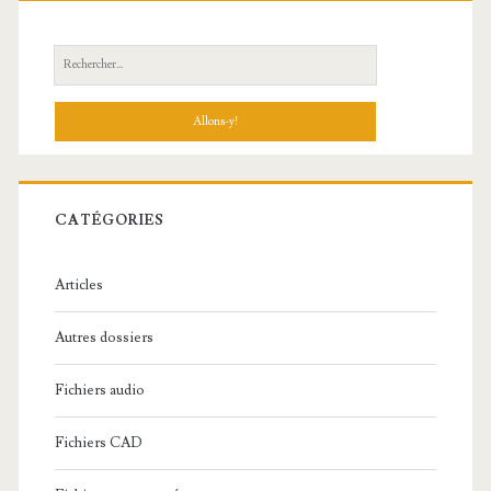
R
e
c
h
e
r
c
CATÉGORIES
h
e
Articles
:
Autres dossiers
Fichiers audio
Fichiers CAD