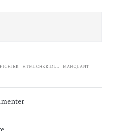
FICHIER
HTMLCHKR.DLL
MANQUANT
ommenter
re