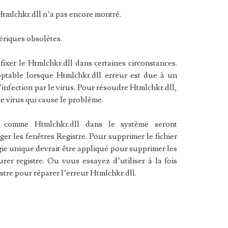
Htmlchkr.dll n’a pas encore montré.
hériques obsolètes.
ixer le Htmlchkr.dll dans certaines circonstances.
ptable lorsque Htmlchkr.dll erreur est due à un
’infection par le virus. Pour résoudre Htmlchkr.dll,
e virus qui cause le problème.
 comme Htmlchkr.dll dans le système seront
 les fenêtres Registre. Pour supprimer le fichier
ie unique devrait être appliqué pour supprimer les
urer registre. Ou vous essayez d’utiliser à la fois
istre pour réparer l’erreur Htmlchkr.dll.