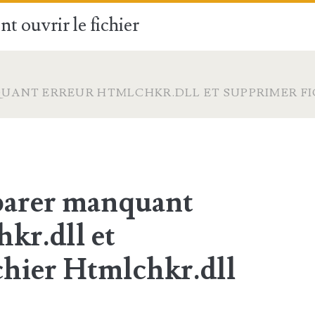
t ouvrir le fichier
ANT ERREUR HTMLCHKR.DLL ET SUPPRIMER FI
arer manquant
kr.dll et
chier Htmlchkr.dll