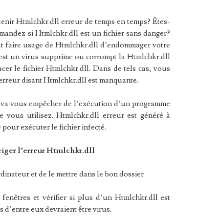
enir Htmlchkr.dll erreur de temps en temps? Êtes-
andez si Htmlchkr.dll est un fichier sans danger?
eut faire usage de Htmlchkr.dll d’endommager votre
 est un virus supprime ou corrompt la Htmlchkr.dll
cer le fichier Htmlchkr.dll. Dans de tels cas, vous
erreur disant Htmlchkr.dll est manquante.
 va vous empêcher de l’exécution d’un programme
 vous utilisez. Htmlchkr.dll erreur est généré à
 pour exécuter le fichier infecté.
iger l’erreur Htmlchkr.dll
dinateur et de le mettre dans le bon dossier
fenêtres et vérifier si plus d’un Htmlchkr.dll est
s d’entre eux devraient être virus.