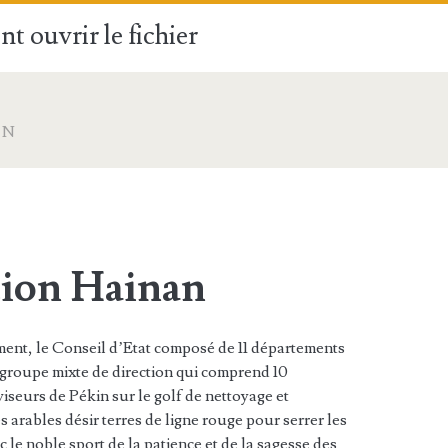
t ouvrir le fichier
AN
tion Hainan
ent, le Conseil d’Etat composé de 11 départements
groupe mixte de direction qui comprend 10
rviseurs de Pékin sur le golf de nettoyage et
s arables désir terres de ligne rouge pour serrer les
c le noble sport de la patience et de la sagesse des