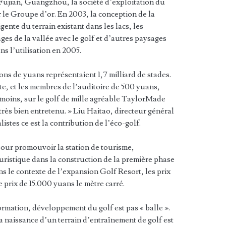
Fujian, Guangzhou, la société d’exploitation du
ar le Groupe d’or. En 2003, la conception de la
igente du terrain existant dans les lacs, les
ages de la vallée avec le golf et d’autres paysages
s l’utilisation en 2005.
ons de yuans représentaient 1,7 milliard de stades.
e, et les membres de l’auditoire de 500 yuans,
 moins, sur le golf de mille agréable TaylorMade
rès bien entretenu. » Liu Haitao, directeur général
istes ce est la contribution de l’éco-golf.
pour promouvoir la station de tourisme,
ristique dans la construction de la première phase
 le contexte de l’expansion Golf Resort, les prix
 prix de 15.000 yuans le mètre carré.
ormation, développement du golf est pas « balle ».
la naissance d’un terrain d’entraînement de golf est