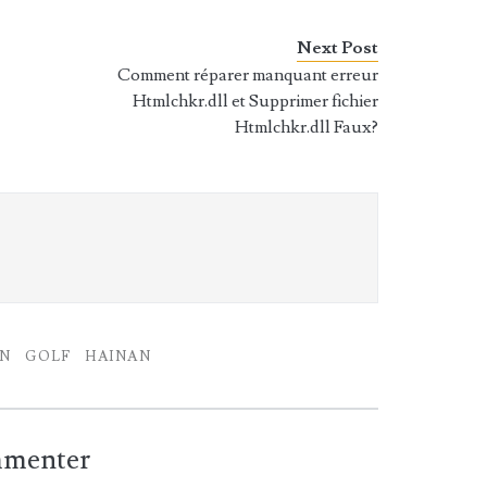
Next Post
Comment réparer manquant erreur
Htmlchkr.dll et Supprimer fichier
Htmlchkr.dll Faux?
ON
GOLF
HAINAN
ommenter