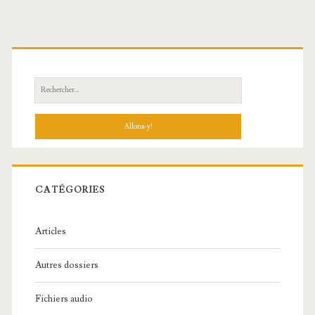
R
e
c
h
e
r
c
CATÉGORIES
h
e
Articles
:
Autres dossiers
Fichiers audio