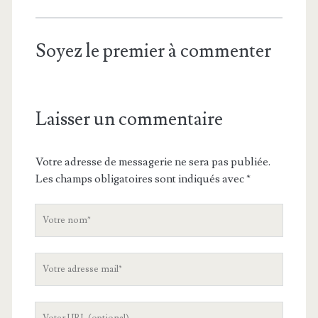
Soyez le premier à commenter
Laisser un commentaire
Votre adresse de messagerie ne sera pas publiée.
Les champs obligatoires sont indiqués avec
*
V
o
t
V
r
o
e
t
n
L
r
o