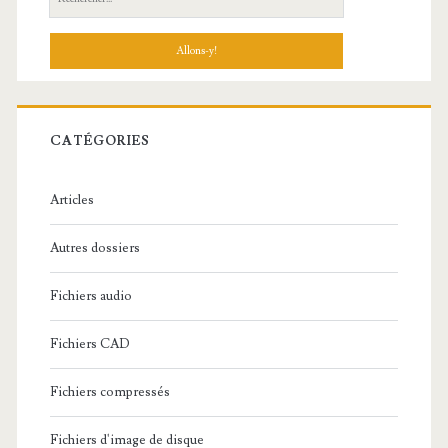
e
c
h
e
r
c
CATÉGORIES
h
e
Articles
:
Autres dossiers
Fichiers audio
Fichiers CAD
Fichiers compressés
Fichiers d'image de disque