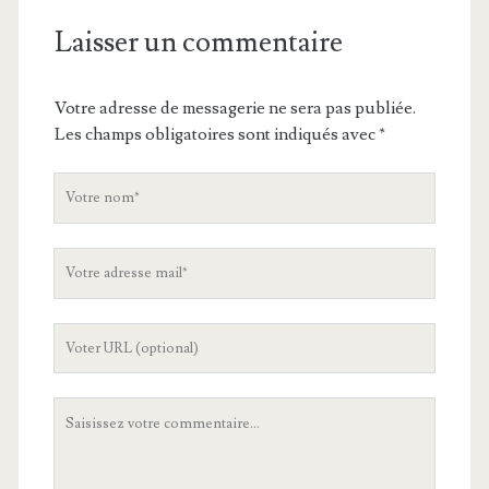
Laisser un commentaire
Votre adresse de messagerie ne sera pas publiée.
Les champs obligatoires sont indiqués avec
*
V
o
t
V
r
o
e
t
n
L
r
o
'
e
m
U
a
V
R
d
o
L
r
t
d
e