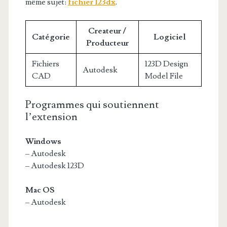
même sujet:
fichier 123dx
.
Createur /
Catégorie
Logiciel
Producteur
Fichiers
123D Design
Autodesk
CAD
Model File
Programmes qui soutiennent
l’extension
Windows
– Autodesk
– Autodesk 123D
Mac OS
– Autodesk