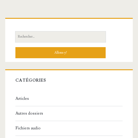
R
e
c
h
e
r
c
CATÉGORIES
h
e
Articles
:
Autres dossiers
Fichiers audio