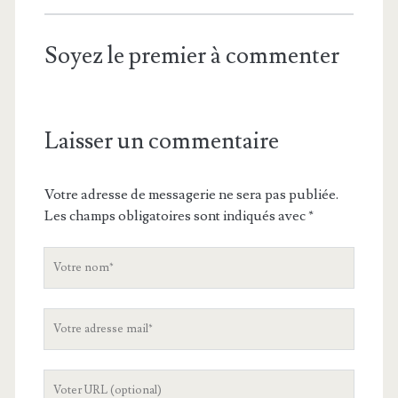
Soyez le premier à commenter
Laisser un commentaire
Votre adresse de messagerie ne sera pas publiée.
Les champs obligatoires sont indiqués avec
*
V
o
t
V
r
o
e
t
n
L
r
o