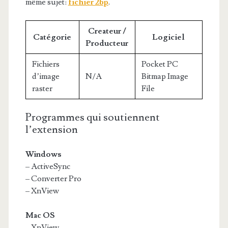
même sujet:
fichier 2bp
.
Createur /
Catégorie
Logiciel
Producteur
Fichiers
Pocket PC
d’image
N/A
Bitmap Image
raster
File
Programmes qui soutiennent
l’extension
Windows
– ActiveSync
– Converter Pro
– XnView
Mac OS
– XnView