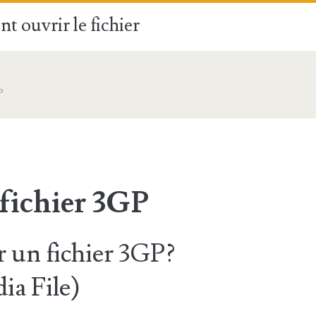
t ouvrir le fichier
P
 fichier 3GP
un fichier 3GP?
a File)