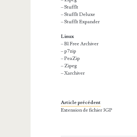
– StuffIt
– StuffIt Deluxe
– StuffIt Expander
Linux
– B1 Free Archiver
– p7zip
– PeaZip
– Zipeg
– Xarchiver
Article précédent
Extension de fichier 3GP