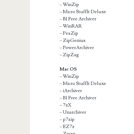
– WinZip
– Micro StuffIt Deluxe
– B1 Free Archiver
– WinRAR
– PeaZip
– ZipGenius
– PowerArchiver
– ZipZag
Mac OS
– WinZip
– Micro StuffIt Deluxe
– iArchiver
– B1 Free Archiver
– 7zX
– Unarchiver
– p7zip
– EZ7z
– Zipeg