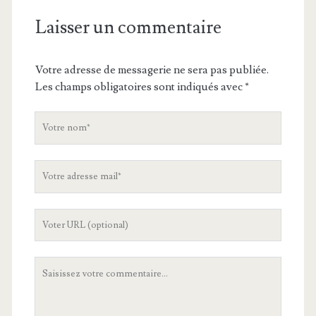
Laisser un commentaire
Votre adresse de messagerie ne sera pas publiée.
Les champs obligatoires sont indiqués avec
*
V
o
t
V
r
o
e
t
n
L
r
o
'
e
m
U
a
V
R
d
o
L
r
t
d
e