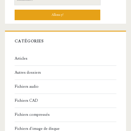
e
c
h
e
r
c
CATÉGORIES
h
e
Articles
:
Autres dossiers
Fichiers audio
Fichiers CAD
Fichiers compressés
Fichiers d'image de disque