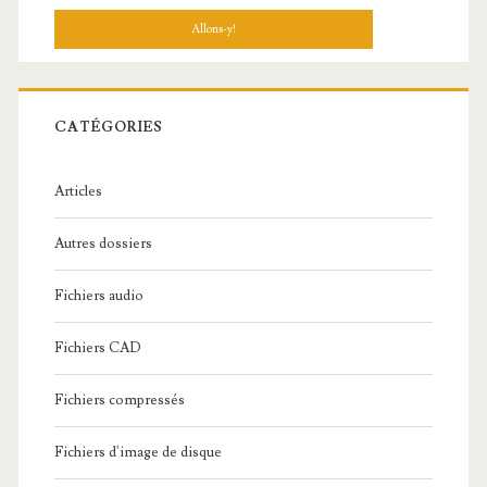
c
h
e
r
c
CATÉGORIES
h
e
Articles
:
Autres dossiers
Fichiers audio
Fichiers CAD
Fichiers compressés
Fichiers d'image de disque