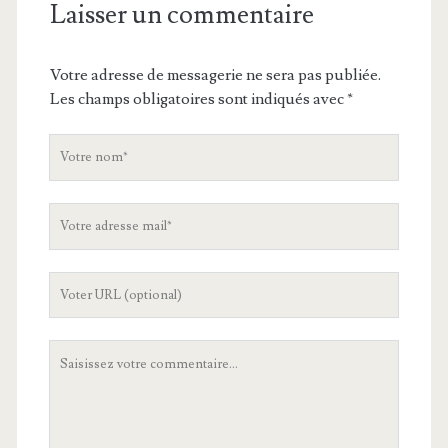
Laisser un commentaire
Votre adresse de messagerie ne sera pas publiée.
Les champs obligatoires sont indiqués avec
*
V
o
t
V
r
o
e
t
n
L
r
o
'
e
m
U
a
V
R
d
o
L
r
t
d
e
r
e
s