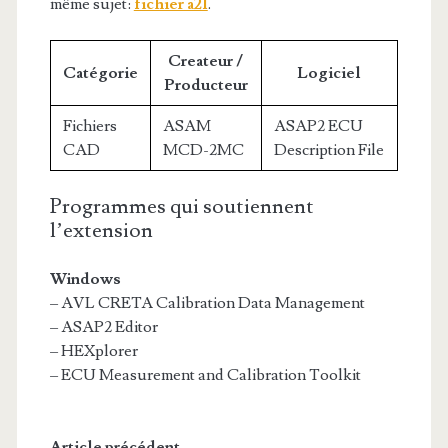
même sujet:
fichier a2l
.
Createur /
Catégorie
Logiciel
Producteur
Fichiers
ASAM
ASAP2 ECU
CAD
MCD-2MC
Description File
Programmes qui soutiennent
l’extension
Windows
– AVL CRETA Calibration Data Management
– ASAP2 Editor
– HEXplorer
– ECU Measurement and Calibration Toolkit
Article précédent