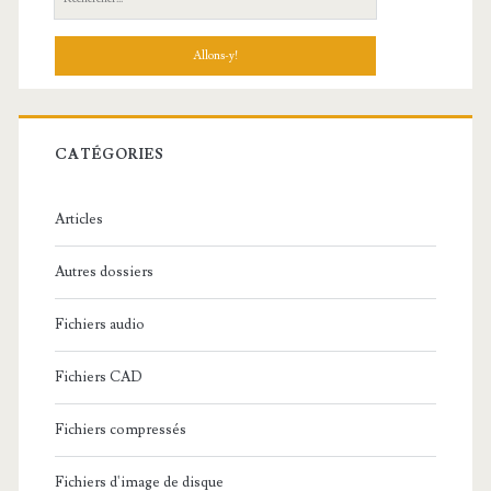
e
c
h
e
r
c
CATÉGORIES
h
e
Articles
:
Autres dossiers
Fichiers audio
Fichiers CAD
Fichiers compressés
Fichiers d'image de disque