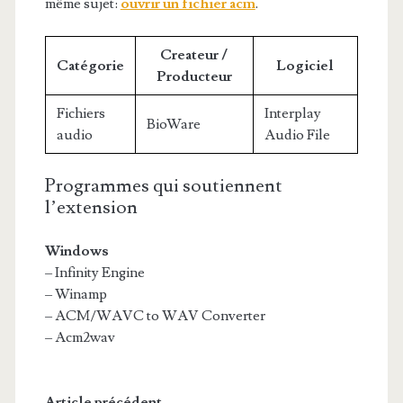
même sujet:
ouvrir un fichier acm
.
Createur /
Catégorie
Logiciel
Producteur
Fichiers
Interplay
BioWare
audio
Audio File
Programmes qui soutiennent
l’extension
Windows
– Infinity Engine
– Winamp
– ACM/WAVC to WAV Converter
– Acm2wav
Article précédent