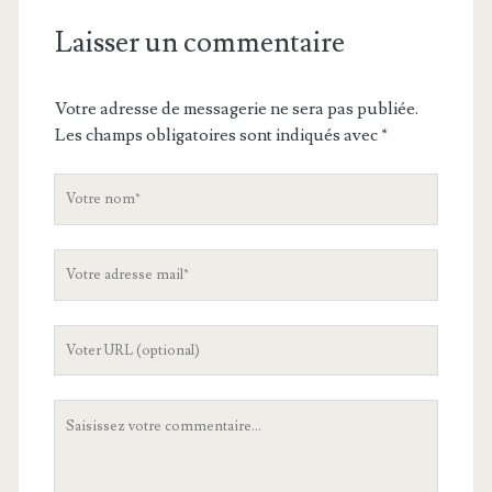
Laisser un commentaire
Votre adresse de messagerie ne sera pas publiée.
Les champs obligatoires sont indiqués avec
*
V
o
t
V
r
o
e
t
n
L
r
o
'
e
m
U
a
V
R
d
o
L
r
t
d
e