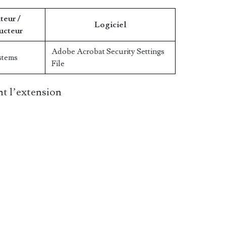
teur /
Logiciel
ucteur
Adobe Acrobat Security Settings
stems
File
t l’extension