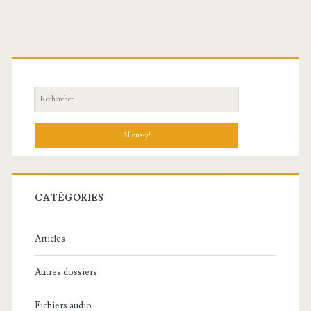
R
e
c
h
e
r
c
CATÉGORIES
h
e
Articles
:
Autres dossiers
Fichiers audio