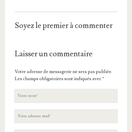
Soyez le premier à commenter
Laisser un commentaire
Votre adresse de messagerie ne sera pas publiée.
Les champs obligatoires sont indiqués avec
*
V
o
t
V
r
o
e
t
n