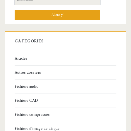
e
c
h
e
r
c
CATÉGORIES
h
e
Articles
:
Autres dossiers
Fichiers audio
Fichiers CAD
Fichiers compressés
Fichiers d'image de disque