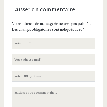
Laisser un commentaire
Votre adresse de messagerie ne sera pas publiée.
Les champs obligatoires sont indiqués avec
*
V
o
t
V
r
o
e
t
n
L
r
o
'
e
m
U
a
V
R
d
o
L
r
t
d
e