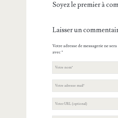
Soyez le premier à c
Laisser un commentai
Votre adresse de messagerie ne sera 
avec
*
V
o
t
V
r
o
e
t
n
L
r
o
'
e
m
U
a