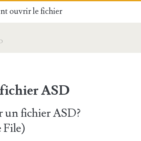
t ouvrir le fichier
D
 fichier ASD
 un fichier ASD?
File)