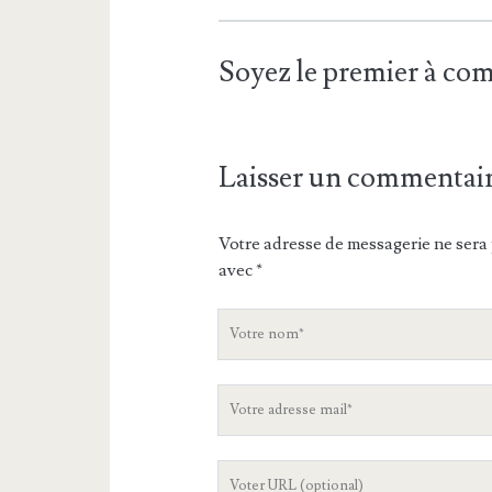
Soyez le premier à c
Laisser un commentai
Votre adresse de messagerie ne sera 
avec
*
V
o
t
V
r
o
e
t
n
L
r
o