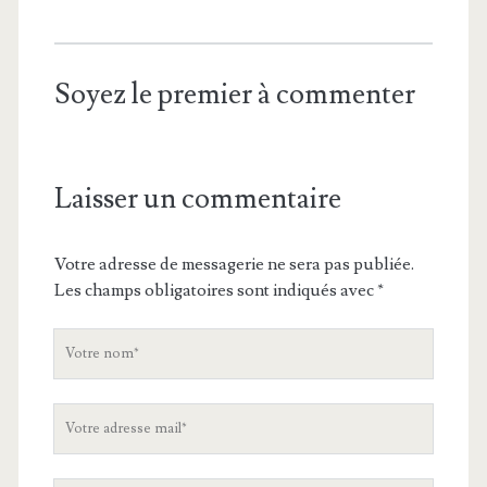
Soyez le premier à commenter
Laisser un commentaire
Votre adresse de messagerie ne sera pas publiée.
Les champs obligatoires sont indiqués avec
*
V
o
t
V
r
o
e
t
n