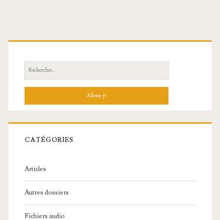
R
e
c
h
e
r
c
CATÉGORIES
h
e
Articles
:
Autres dossiers
Fichiers audio