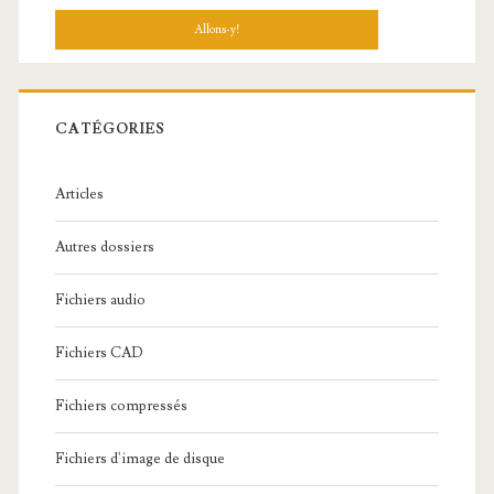
c
h
e
r
c
CATÉGORIES
h
e
Articles
:
Autres dossiers
Fichiers audio
Fichiers CAD
Fichiers compressés
Fichiers d'image de disque