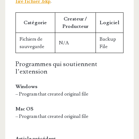
lire fichier .bkp
.
Createur /
Catégorie
Logiciel
Producteur
Fichiers de
Backup
N/A
sauvegarde
File
Programmes qui soutiennent
l’extension
Windows
– Program that created original file
Mac OS
– Program that created original file
Article précédent