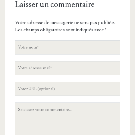
Laisser un commentaire
Votre adresse de messagerie ne sera pas publiée.
Les champs obligatoires sont indiqués avec
*
V
o
t
V
r
o
e
t
n
L
r
o
'
e
m
U
a
V
R
d
o
L
r
t
d
e
r
e
s